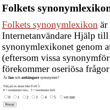
Folkets synonymlexiko
Folkets synonymlexikon
är 
Internetanvändare Hjälp till
synonymlexikonet genom att
(eftersom vissa synonymför
förekommer oseriösa frågor;
Är
fan
och
anhängare
synonymer?
Välj på en skala från 0 till 5.
0 = instämmer inte, 5 = instämmer helt
0
1
2
3
4
5
vet inte